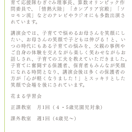
育て応援隊むぎぐみ理事長、算数オリンピック作
問委員で、「情熱大陸」「カンブリア宮殿」「ソ
ロモン流」などのテレビやラジオにも多数出演さ
れています。
講演会では、子育てで悩めるお母さんを笑顔にし
たい、お母さんの笑顔で子どもは伸びる！と、い
つの時代にもある子育ての悩みを、父親の事例や
ご自身の体験を交えながら楽しく笑わせながらお
話しされ、子育ての工夫を教えていただきました。
子育てに奮闘する保護者、保育者もみんなが笑顔
になれる時間となり、講演会後は多くの保護者の
方が「心が軽くなりました！」とスッキリとした
笑顔で会場を後にされています。
花まる学習会
正課教室 月1回（４・5歳児園児対象）
課外教室 週1回（4歳児～）