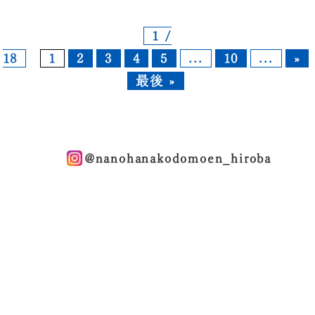
1 /
18
1
2
3
4
5
...
10
...
»
最後 »
@nanohanakodomoen_hiroba