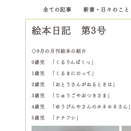
全ての記事
新着・日々のこと
絵本日記 第3号
◇
9
月の月刊絵本の紹介
0
歳児 「くるりんぱくっ」
1
歳児 「くるまにのって」
2
歳児 「おとうさんがねるときは」
3
歳児 「じゅうごやおつきさま」
4
歳児 「ゆうびんやさんのホネホネさん
5
歳児 「ナナフシ」